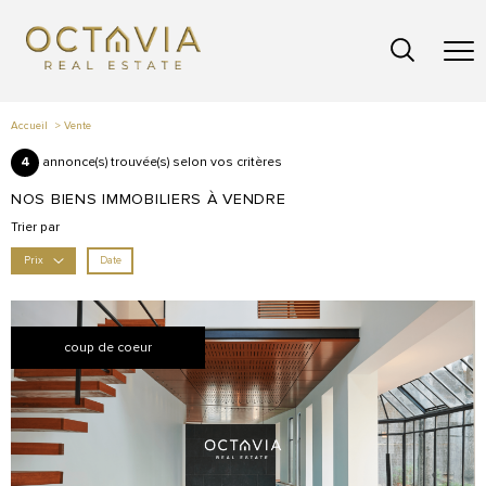
Accueil
Vente
4
annonce(s) trouvée(s) selon vos critères
NOS BIENS IMMOBILIERS À VENDRE
Trier par
Date
Prix
coup de coeur