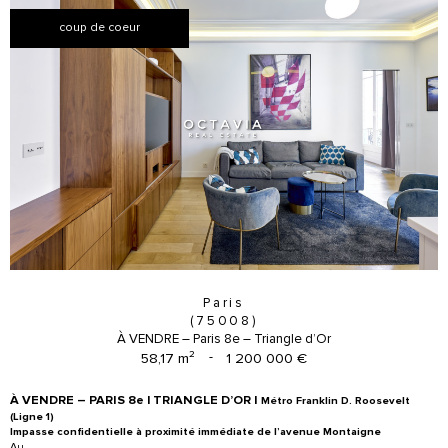
coup de coeur
Paris
(75008)
À VENDRE – Paris 8e – Triangle d’Or
58,17 m²
-
1 200 000 €
À VENDRE – PARIS 8e | TRIANGLE D’OR I
Métro Franklin D. Roosevelt
(Ligne 1)
Impasse confidentielle à proximité immédiate de l’avenue Montaigne
Au
...