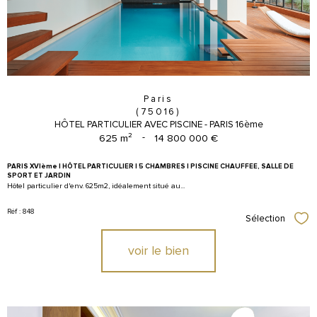
Paris
(75016)
HÔTEL PARTICULIER AVEC PISCINE - PARIS 16ème
625 m²
-
14 800 000 €
PARIS XVIème | HÔTEL PARTICULIER | 5 CHAMBRES | PISCINE CHAUFFEE, SALLE DE
SPORT ET JARDIN
Hôtel particulier d'env. 625m2, idéalement situé au...
Réf : 848
Sélection
Sél
voir le bien