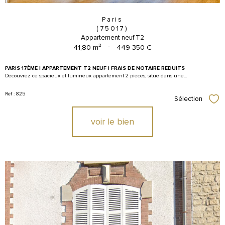
Paris
(75017)
Appartement neuf T2
41,80 m²
-
449 350 €
PARIS 17ÈME | APPARTEMENT T2 NEUF | FRAIS DE NOTAIRE REDUITS
Découvrez ce spacieux et lumineux appartement 2 pièces, situé dans une...
Réf : 825
Sélection
Sél
voir le bien