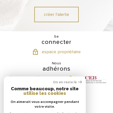
créer l'alerte
Se
connecter
espace propriétaire
Nous
adhérons
On en reste là
Comme beaucoup, notre site
utilise les cookies
Nos
On aimerait vous accompagner pendant
partenaires
votre visite.