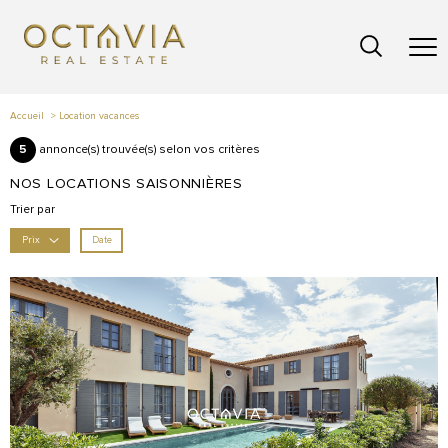
Accueil
Location vacances
5
annonce(s) trouvée(s) selon vos critères
NOS LOCATIONS SAISONNIÈRES
Trier par
Date
Prix