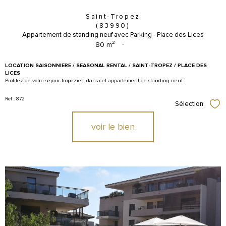
Saint-Tropez
(83990)
Appartement de standing neuf avec Parking - Place des Lices
80 m²
-
LOCATION SAISONNIERE / SEASONAL RENTAL / SAINT-TROPEZ / PLACE DES
LICES
Profitez de votre séjour tropézien dans cet appartement de standing neuf...
Réf : 872
Sélection
Sél
voir le bien