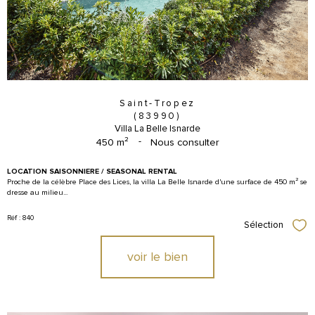
Saint-Tropez
(83990)
Villa La Belle Isnarde
450 m²
-
Nous consulter
LOCATION SAISONNIERE / SEASONAL RENTAL
Proche de la célèbre Place des Lices, la villa La Belle Isnarde d'une surface de 450 m² se
dresse au milieu...
Réf : 840
Sélection
Sél
voir le bien