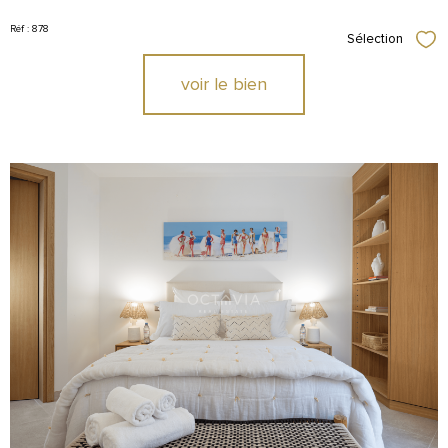
Réf : 878
Sélection
Sél
voir le bien