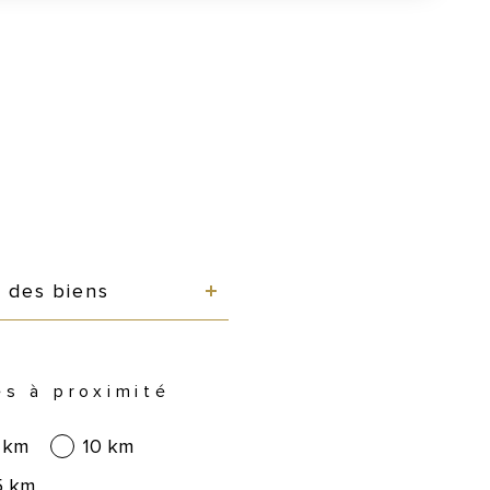
e
e des biens
ns
es à proximité
 km
10 km
5 km