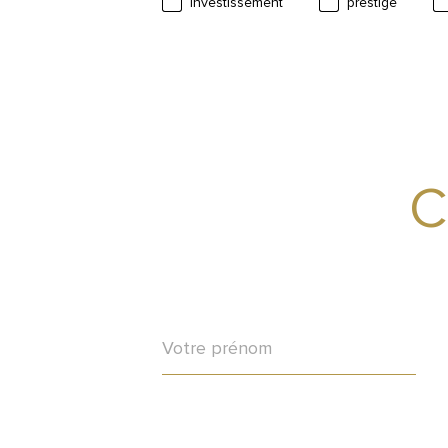
investissement
prestige
Prénom
TRAD_PAMPERO_adresseemail