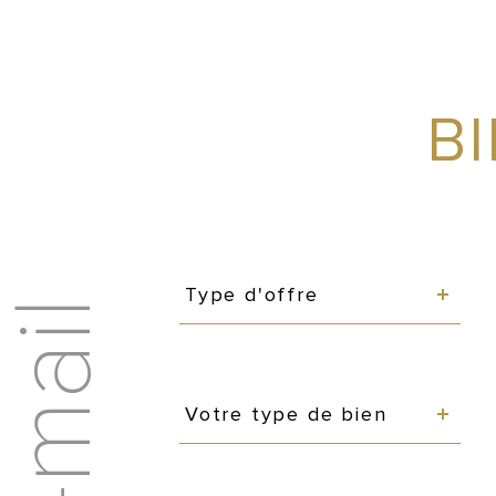
B
Type
d'offre
Type d'offre
Type
de
Votre type de bien
bien