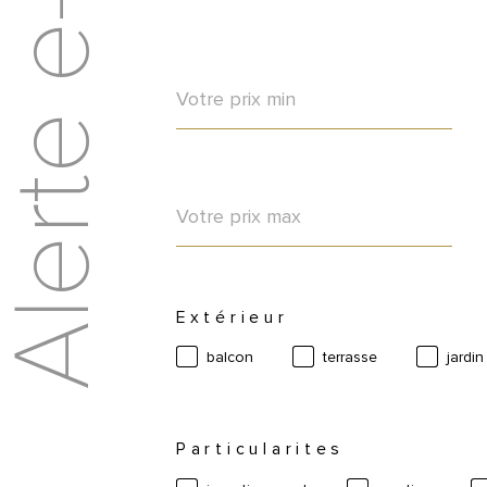
lerte e-mail
Prix
min
Prix
max
Extérieur
balcon
terrasse
jardin
Particularites