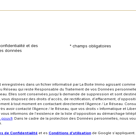
onfidentialité et des
* champs obligatoires
 mes données
nt enregistrées dans un fichier informatisé par La Boite Immo agissant comme 
 du Réseau qui reste Responsable du Traitement de vos Données personnelle
Réseau. Elles sont conservées jusqu'à demande de suppression et sont destin
, vous disposez des droits d’accès, de rectification, d’effacement, d’oppositio
ment à tout moment en contactant directement l’Agence / Le Réseau. Consul
près avoir contacté l'Agence / le Réseau, que vos droits « Informatique et Lib
vous informons de l’existence de la liste d'opposition au démarchage télépho
.gouv.fr
. Dans le cadre de la protection des Données personnelles, nous vous
e.
es de Confidentialité
et es
Conditions d'utilisation
de Google s'appliquent.