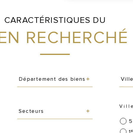
CARACTÉRISTIQUES DU
IEN RECHERCHÉ
Département
Vill
des
des
Département des biens
Vill
biens
bie
Secteurs
Vill
Secteurs
5
1