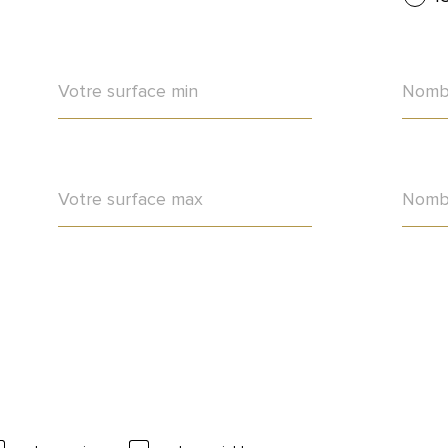
Surface
Nom
min
de
cham
min
Surface
Nom
max
de
cham
max