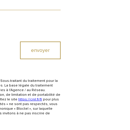
envoyer
Sous-traitant du traitement pour la
s. La base légale du traitement
ées à l'Agence / au Réseau.
n, de limitation et de portabilité de
tez le site
https://cnil.fr/fr
pour plus
ertés » ne sont pas respectés, vous
nique « Bloctel », sur laquelle
 invitons à ne pas inscrire de