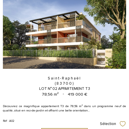
Saint-Raphaël
(83700)
LOT N° 02 APPARTEMENT T3
78,56 m²
-
419 000 €
Découvrez ce magnifique appartement T3 de 78,56 m² dans un programme neuf de
qualité, situé en rez-de-jardin et offrant une belle orientation...
Réf : A02
Sélection
Sél