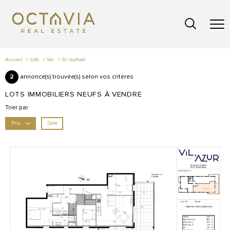
Accueil
Lots
Var
St raphael
2
annonce(s) trouvée(s) selon vos critères
LOTS IMMOBILIERS NEUFS À VENDRE
Trier par
Date
Prix