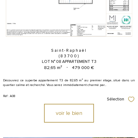
Saint-Raphaël
(83700)
LOT N° 08 APPARTEMENT T3
82,65 m²
-
479 000 €
Découvrez ce superbe appartement T3 de 82,65 m² au premier étage, situé dans un
quartier calme et recherché. Vous serez immédiatement charmé par...
Réf : A08
Sélection
Sél
voir le bien