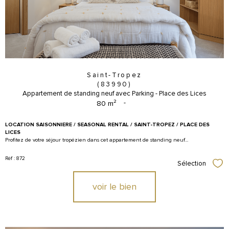
Saint-Tropez
(83990)
Appartement de standing neuf avec Parking - Place des Lices
80 m²
-
LOCATION SAISONNIERE / SEASONAL RENTAL / SAINT-TROPEZ / PLACE DES
LICES
Profitez de votre séjour tropézien dans cet appartement de standing neuf...
Réf : 872
Sélection
Sél
voir le bien