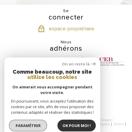
Se
connecter
espace propriétaire
Nous
adhérons
On en reste là
Comme beaucoup, notre site
utilise les cookies
Nos
On aimerait vous accompagner pendant
partenaires
votre visite.
En poursuivant, vous acceptez l'utilisation des
cookies par ce site, afin de vous proposer des
contenus adaptés et réaliser des statistiques !
© 2026 | Tous droits réservés | Traduction powered by Google |
Nos honoraires
Nos honoraires
Plan du site
Mentions légales
Admin
PARAMÉTRER
OK POUR MOI !
Partenaires
Politique RGPD
Cookies