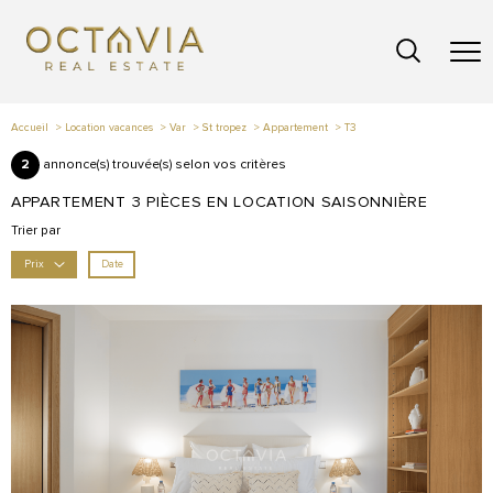
Accueil
Location vacances
Var
St tropez
Appartement
T3
2
annonce(s) trouvée(s) selon vos critères
APPARTEMENT 3 PIÈCES EN LOCATION SAISONNIÈRE
Trier par
Date
Prix